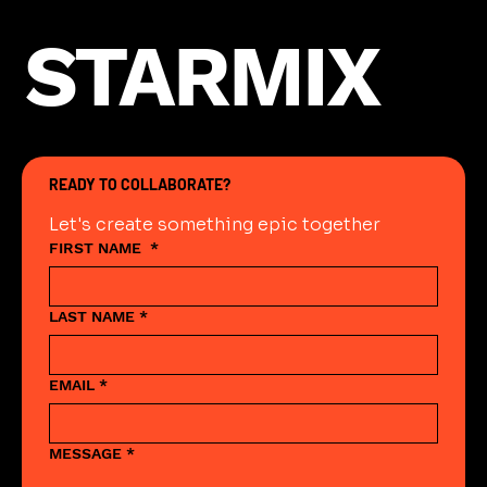
STARMIX
READY TO COLLABORATE?
Let's create something epic together
FIRST NAME
*
LAST NAME
*
EMAIL
*
MESSAGE
*