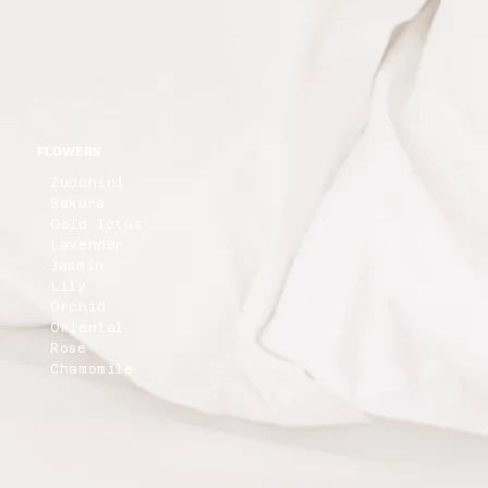
FLOWERS
Zucchini
Sakura
Gold lotus
Lavender
Jasmin
Lily
Orchid
Oriental
Rose
Chamomile