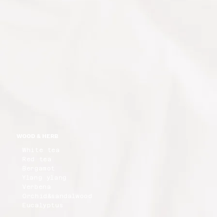
WOOD & HERB
White tea
Red tea
Bergamot
Ylang ylang
Verbena
Orchid&sandalwood
Eucalyptus