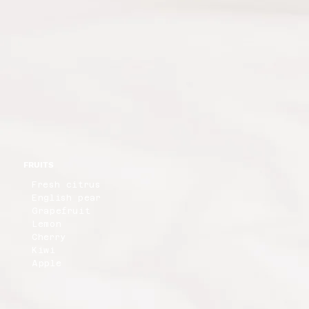
FRUITS
Fresh citrus
English pear
Grapefruit
Lemon
Cherry
Kiwi
Apple