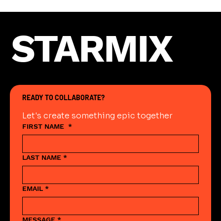
STARMIX
READY TO COLLABORATE?
Let's create something epic together
FIRST NAME
*
LAST NAME
*
EMAIL
*
MESSAGE
*